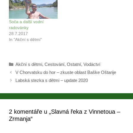
Soča a další vodní
radovánky
28.7.2017
In "Akční s dětmi"
Rubriky
Akční s dětmi
,
Cestování
,
Ostatní
,
Vodáctví
Navigace
V Chorvatsku do hor – zkuste oblast Baške Oštarije
příspěvků
Labská stezka s dětmi – update 2020
2 komentáře u „Slavná řeka z Vinnetoua –
Zrmanja“