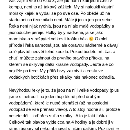
vás zajistí vše od A do Z, ale jak nám řikali jedni Češi v
kempu, není to až takový zážitek. My si nafoukli vlastní
mořský kajak a vydali se po své ose. Po obědě už na
startu ani na řece nikdo není. Máte ji jen a jen pro sebe.
Řeka není nijak rychlá, jsou na ní ale malé vodopádky a
jednoduché peřeje. Holky byly nadšené, já se jako
maminka a strašpytel od kosti trošku bála
Okolní
příroda i řeka samotná jsou ale opravdu nádherné a dávají
celé plavbě neuvěřitelné kouzlo. Pokud budete mít čas a
chuť, můžete zahnout do prvního pravého přítoku, na
kterém se skrývají další krásné vodopády. Jeďte ale co
nejdéle po řece. My příliš brzy zakotvili a cesta ve
vodáckých botičkách přes skalky nás nakonec odradila.
Nevýhodou řeky je to, že jsou na ní i velké vodopády (plus
jsme si netroufli na jeden hup těsně před druhým
vodopádem), které je nutné přenášet (až na poslední
vodopád se vše přenáší vlevo). A to stojí hodně sil, protože
nesete děti i loď přes suť a skalky.. A to je fakt fuška.
Celkově tak plavba vyjde cca na 4 hodiny a je dobré ji v
rámci úspory sil nekombinovat s ničím dalším. Pozitivní je