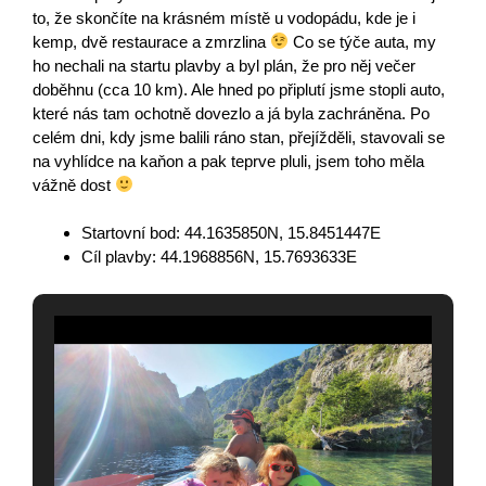
to, že skončíte na krásném místě u vodopádu, kde je i
kemp, dvě restaurace a zmrzlina
Co se týče auta, my
ho nechali na startu plavby a byl plán, že pro něj večer
doběhnu (cca 10 km). Ale hned po připlutí jsme stopli auto,
které nás tam ochotně dovezlo a já byla zachráněna. Po
celém dni, kdy jsme balili ráno stan, přejížděli, stavovali se
na vyhlídce na kaňon a pak teprve pluli, jsem toho měla
vážně dost
Startovní bod: 44.1635850N, 15.8451447E
Cíl plavby: 44.1968856N, 15.7693633E