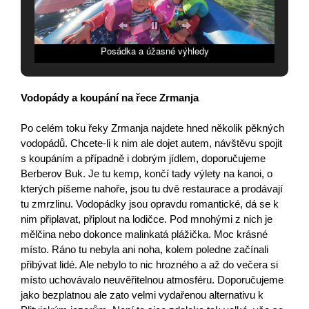
Posádka a úžasné výhledy
Vodopády a koupání na řece Zrmanja
Po celém toku řeky Zrmanja najdete hned několik pěkných
vodopádů. Chcete-li k nim ale dojet autem, návštěvu spojit
s koupáním a případně i dobrým jídlem, doporučujeme
Berberov Buk. Je tu kemp, končí tady výlety na kanoi, o
kterých píšeme nahoře, jsou tu dvě restaurace a prodávají
tu zmrzlinu. Vodopádky jsou opravdu romantické, dá se k
nim připlavat, připlout na lodičce. Pod mnohými z nich je
mělčina nebo dokonce malinkatá plážička. Moc krásné
místo. Ráno tu nebyla ani noha, kolem poledne začínali
přibývat lidé. Ale nebylo to nic hrozného a až do večera si
místo uchovávalo neuvěřitelnou atmosféru. Doporučujeme
jako bezplatnou ale zato velmi vydařenou alternativu k