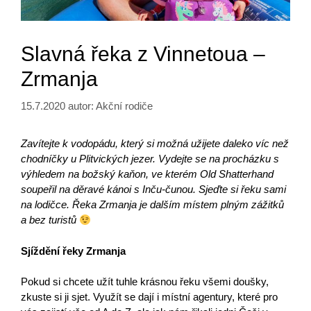
Slavná řeka z Vinnetoua –
Zrmanja
15.7.2020
autor:
Akční rodiče
Zavítejte k vodopádu, který si možná užijete daleko víc než
chodníčky u Plitvických jezer. Vydejte se na procházku s
výhledem na božský kaňon, ve kterém Old Shatterhand
soupeřil na děravé kánoi s Inču-čunou. Sjeďte si řeku sami
na lodičce. Řeka Zrmanja je dalším místem plným zážitků
a bez turistů
Sjíždění řeky Zrmanja
Pokud si chcete užít tuhle krásnou řeku všemi doušky,
zkuste si ji sjet. Využít se dají i místní agentury, které pro