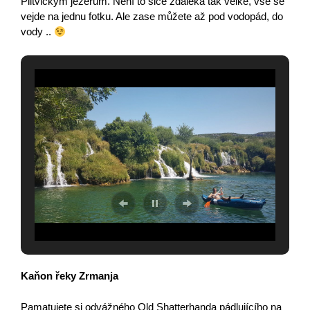
Plitvickým jezerům. Není to sice zdaleka tak velké, vše se
vejde na jednu fotku. Ale zase můžete až pod vodopád, do
vody ..
Kaňon řeky Zrmanja
Pamatujete si odvážného Old Shatterhanda pádlujícího na