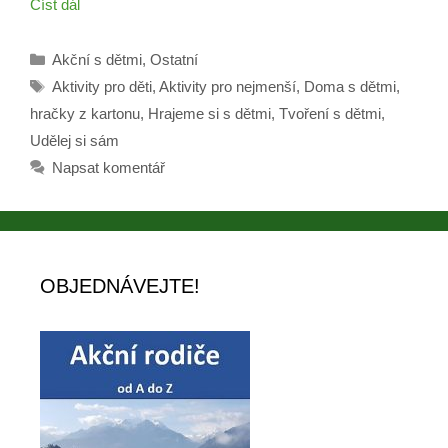
Číst dál
Rubriky
Akční s dětmi
,
Ostatní
Štítky
Aktivity pro děti
,
Aktivity pro nejmenší
,
Doma s dětmi
,
hračky z kartonu
,
Hrajeme si s dětmi
,
Tvoření s dětmi
,
Udělej si sám
Napsat komentář
OBJEDNÁVEJTE!