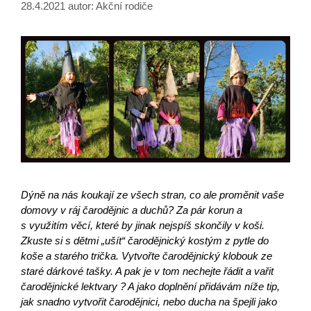
28.4.2021
autor:
Akční rodiče
Dýně na nás koukají ze všech stran, co ale proměnit vaše
domovy v ráj čarodějnic a duchů? Za pár korun a
s využitím věcí, které by jinak nejspíš skončily v koši.
Zkuste si s dětmi „ušít“ čarodějnický kostým z pytle do
koše a starého trička. Vytvořte čarodějnický klobouk ze
staré dárkové tašky. A pak je v tom nechejte řádit a vařit
čarodějnické lektvary
? A jako doplnění přidávám níže tip,
jak snadno vytvořit čarodějnici, nebo ducha na špejli jako