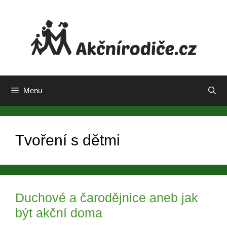
Přeskočit
na
obsah
Menu
Tvoření s dětmi
Duchové a čarodějnice aneb jak
být akční doma