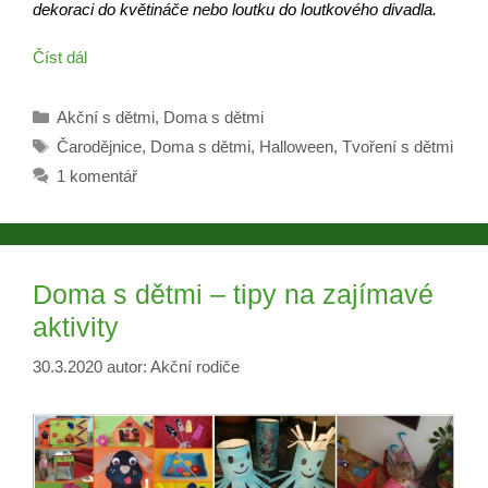
dekoraci do květináče nebo loutku do loutkového divadla.
Číst dál
Rubriky
Akční s dětmi
,
Doma s dětmi
Štítky
Čarodějnice
,
Doma s dětmi
,
Halloween
,
Tvoření s dětmi
1 komentář
Doma s dětmi – tipy na zajímavé
aktivity
30.3.2020
autor:
Akční rodiče