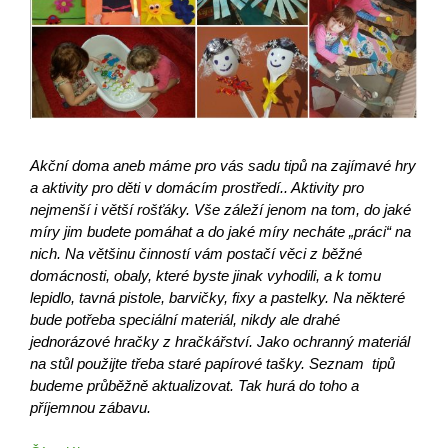
Akční doma aneb máme pro vás sadu tipů na zajímavé hry
a aktivity pro děti v domácím prostředí.. Aktivity pro
nejmenší i větší rošťáky. Vše záleží jenom na tom, do jaké
míry jim budete pomáhat a do jaké míry necháte „práci“ na
nich. Na většinu činností vám postačí věci z běžné
domácnosti, obaly, které byste jinak vyhodili, a k tomu
lepidlo, tavná pistole, barvičky, fixy a pastelky. Na některé
bude potřeba speciální materiál, nikdy ale drahé
jednorázové hračky z hračkářství. Jako ochranný materiál
na stůl použijte třeba staré papírové tašky. Seznam tipů
budeme průběžně aktualizovat. Tak hurá do toho a
příjemnou zábavu.