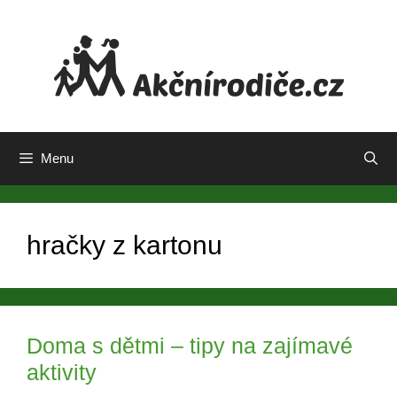
Přeskočit
na
obsah
Menu
hračky z kartonu
Doma s dětmi – tipy na zajímavé
aktivity