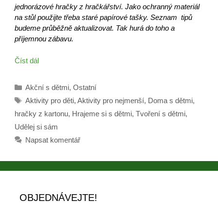
jednorázové hračky z hračkářství. Jako ochranný materiál
na stůl použijte třeba staré papírové tašky. Seznam tipů
budeme průběžně aktualizovat. Tak hurá do toho a
příjemnou zábavu.
Číst dál
Rubriky
Akční s dětmi
,
Ostatní
Štítky
Aktivity pro děti
,
Aktivity pro nejmenší
,
Doma s dětmi
,
hračky z kartonu
,
Hrajeme si s dětmi
,
Tvoření s dětmi
,
Udělej si sám
Napsat komentář
OBJEDNÁVEJTE!