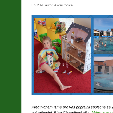
3.5.2020
autor:
Akční rodiče
Před týdnem jsme pro vás připravili společně s
pokračování. Bára Charvátová alias
Máma v kuc