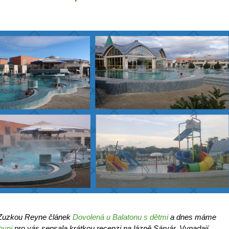
e Zuzkou Reyne článek
Dovolená u Balatonu s dětmi
a dnes máme
hyni
pro vás sepsala krátkou recenzi na lázně Sárvár. Vypadají