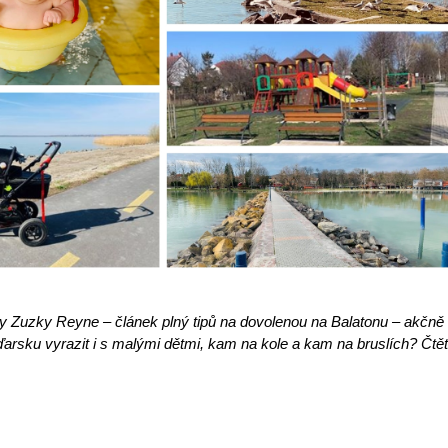
ky Zuzky Reyne – článek plný tipů na dovolenou na Balatonu – akčně
arsku vyrazit i s malými dětmi, kam na kole a kam na bruslích? Čtě