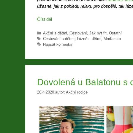
úžasně, jak z pohledu relaxu pro dospělé, tak láz
Číst dál
Rubriky
Akční s dětmi
,
Cestování
,
Jak být fit
,
Ostatní
Štítky
Cestování s dětmi
,
Lázně s dětmi
,
Maďarsko
Napsat komentář
Dovolená u Balatonu s 
20.4.2020
autor:
Akční rodiče