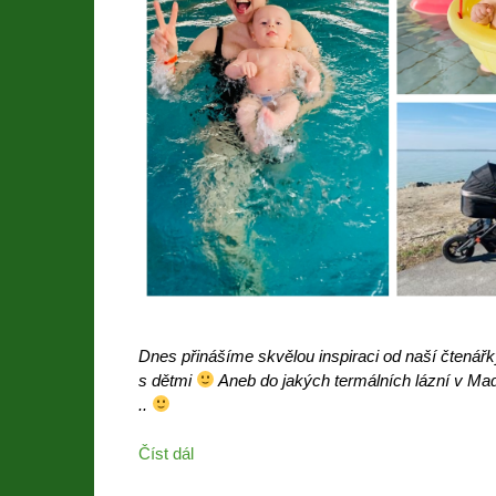
Dnes přinášíme skvělou inspiraci od naší čtenář
s dětmi
Aneb do jakých termálních lázní v Maď
..
Číst dál