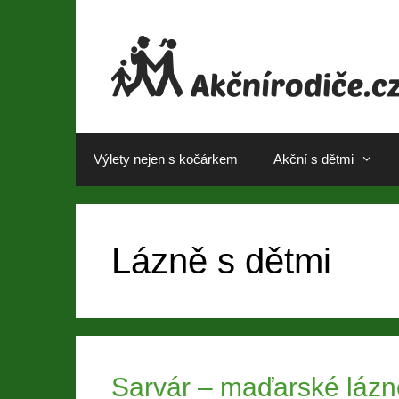
Přeskočit
na
obsah
Výlety nejen s kočárkem
Akční s dětmi
Lázně s dětmi
Sarvár – maďarské lázně