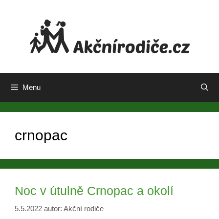
Přeskočit
na
obsah
Menu
crnopac
Noc v útulně Crnopac a okolí
5.5.2022
autor:
Akční rodiče