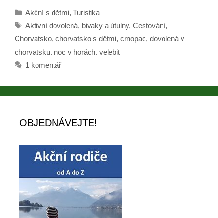
Rubriky
Akční s dětmi
,
Turistika
Štítky
Aktivní dovolená
,
bivaky a útulny
,
Cestování
,
Chorvatsko
,
chorvatsko s dětmi
,
crnopac
,
dovolená v
chorvatsku
,
noc v horách
,
velebit
1 komentář
OBJEDNÁVEJTE!