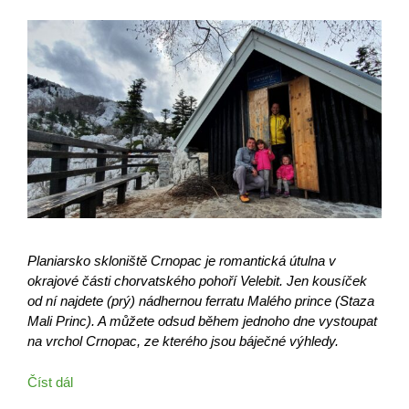
Planiarsko skloniště Crnopac je romantická útulna v
okrajové části chorvatského pohoří Velebit. Jen kousíček
od ní najdete (prý) nádhernou ferratu Malého prince (Staza
Mali Princ). A můžete odsud během jednoho dne vystoupat
na vrchol Crnopac, ze kterého jsou báječné výhledy.
Číst dál