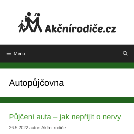
Přeskočit
na
obsah
Menu
Autopůjčovna
Půjčení auta – jak nepřijít o nervy
26.5.2022
autor:
Akční rodiče