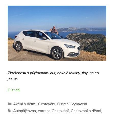
Zkušenosti s půjčovnami aut, nekalé taktiky, tipy, na co
pozor.
Číst dál
Rubriky
Akční s dětmi
,
Cestování
,
Ostatní
,
Vybavení
Štítky
Autopůjčovna
,
carrent
,
Cestování
,
Cestování s dětmi
,